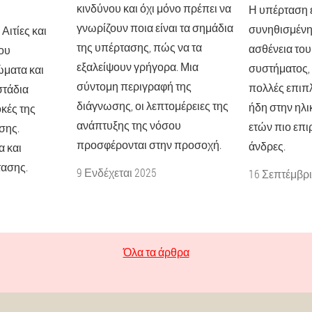
κινδύνου και όχι μόνο πρέπει να
Η υπέρταση ε
γνωρίζουν ποια είναι τα σημάδια
συνηθισμένη 
 Αιτίες και
της υπέρτασης, πώς να τα
ασθένεια του
ου
εξαλείψουν γρήγορα. Μια
συστήματος,
ματα και
σύντομη περιγραφή της
πολλές επιπλ
στάδια
διάγνωσης, οι λεπτομέρειες της
ήδη στην ηλικ
κές της
ανάπτυξης της νόσου
ετών πιο επ
σης.
προσφέρονται στην προσοχή.
άνδρες.
α και
ασης.
9 Ενδέχεται 2025
16 Σεπτέμβρι
Όλα τα άρθρα