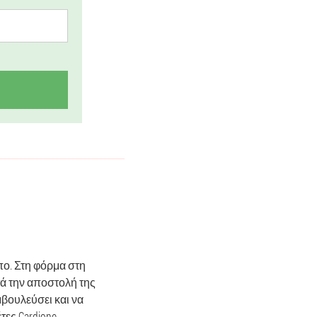
πο. Στη φόρμα στη
τά την αποστολή της
μβουλεύσει και να
ες Cardione