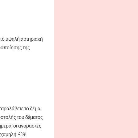
από υψηλή αρτηριακή
εροποίησης της
αραλάβετε το δέμα
οστολής του δέματος
ήμερα, οι αγοραστές
 χαμηλή: €39!