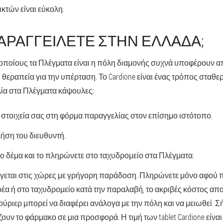
κτών είναι εύκολη.
ΑΡΑΓΓΕΊΛΕΤΕ ΣΤΗΝ ΕΛΛΆΔΑ;
ς οποίους τα Πλέγματα είναι η πόλη διαμονής συχνά υποφέρουν 
ι θεραπεία για την υπέρταση. Το Cardione είναι ένας τρόπος σταθ
λία στα Πλέγματα κάψουλες:
στοιχεία σας στη φόρμα παραγγελίας στον επίσημο ιστότοπο.
λήση του διευθυντή.
 δέμα και το πληρώνετε στο ταχυδρομείο στα Πλέγματα.
γεται στις χώρες με γρήγορη παράδοση. Πληρώνετε μόνο αφού π
έα ή στο ταχυδρομείο κατά την παραλαβή, το ακριβές κόστος απ
ύριερ μπορεί να διαφέρει ανάλογα με την πόλη και να μειωθεί. Σ
υν το φάρμακο σε μια προσφορά. Η τιμή των tablet Cardione είναι