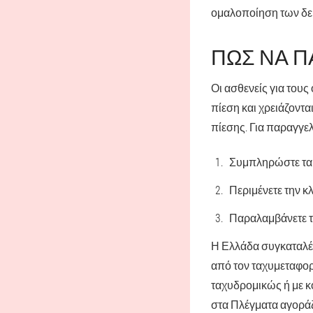
ομαλοποίηση των δει
ΠΏΣ ΝΑ Π
Οι ασθενείς για του
πίεση και χρειάζοντα
πίεσης. Για παραγγε
Συμπληρώστε τα 
Περιμένετε την κ
Παραλαμβάνετε το
Η Ελλάδα συγκαταλέ
από τον ταχυμεταφορ
ταχυδρομικώς ή με κο
στα Πλέγματα αγοράζο