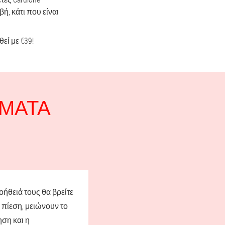
ή, κάτι που είναι
εί με €39!
ΓΜΑΤΑ
οήθειά τους θα βρείτε
 πίεση, μειώνουν το
ηση και η