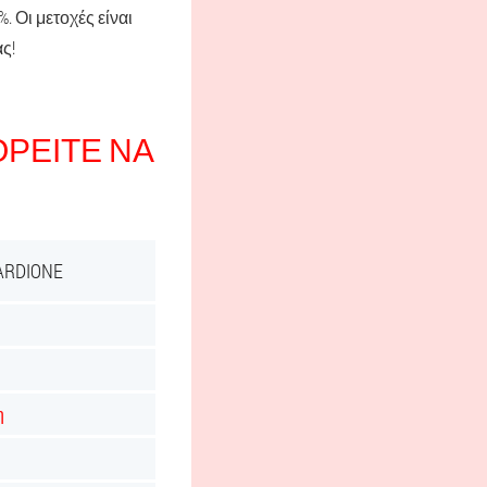
 Οι μετοχές είναι
ς!
ΡΕΊΤΕ ΝΑ
RDIONE
η