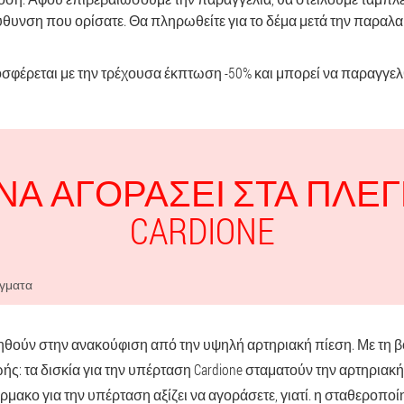
θυνση που ορίσατε. Θα πληρωθείτε για το δέμα μετά την παραλαβ
σφέρεται με την τρέχουσα έκπτωση -50% και μπορεί να παραγγελθ
ΝΑ ΑΓΟΡΆΣΕΙ ΣΤΑ ΠΛΈ
CARDIONE
γματα
οηθούν στην ανακούφιση από την υψηλή αρτηριακή πίεση. Με τη β
ής: τα δισκία για την υπέρταση Cardione σταματούν την αρτηριακή
ρμακο για την υπέρταση αξίζει να αγοράσετε, γιατί. η σταθεροποί