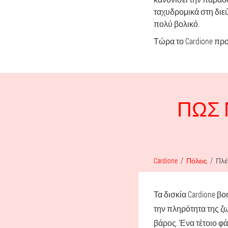
ταχυδρομικά στη διεύ
πολύ βολικό.
Τώρα το Cardione προ
ΠΏΣ 
Cardione
Πόλεις
Πλέ
Τα δισκία Cardione β
την πληρότητα της ζω
βάρος. Ένα τέτοιο φά