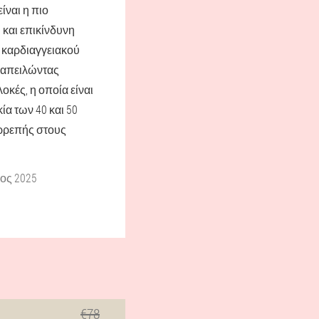
ίναι η πιο
και επικίνδυνη
 καρδιαγγειακού
 απειλώντας
οκές, η οποία είναι
ία των 40 και 50
ιρρεπής στους
ος 2025
€78