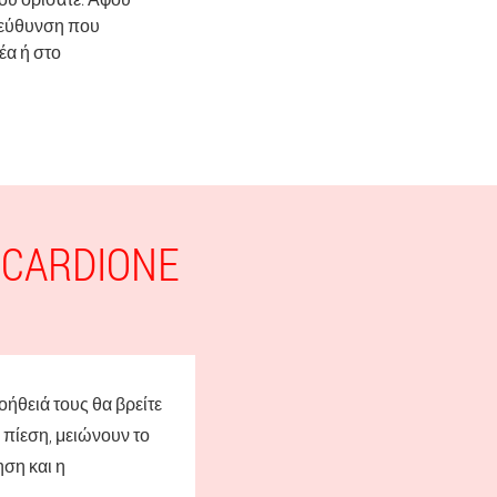
διεύθυνση που
έα ή στο
CARDIONE
οήθειά τους θα βρείτε
 πίεση, μειώνουν το
ηση και η