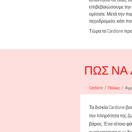
επιβεβαιώσουμε την 
ορίσατε. Μετά την π
ταχυδρομείο, κάτι πο
Τώρα το Cardione προ
ΠΏΣ ΝΑ 
Cardione
Πόλεις
Αγρ
Τα δισκία Cardione β
την πληρότητα της ζω
βάρος. Ένα τέτοιο φά
ομαλοποίηση των δει