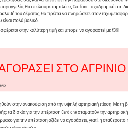
παραγγελία, θα στείλουμε ταμπλέτες Cardione ταχυδρομικά στη 
αραλαβή του δέματος, θα πρέπει να πληρώσετε στον ταχυμεταφορ
υ είναι πολύ βολικό.
σφέρεται στην καλύτερη τιμή και μπορεί να αγοραστεί με €39!
ΑΓΟΡΆΣΕΙ ΣΤΟ ΑΓΡΊΝΙΟ 
ίνιο
οηθούν στην ανακούφιση από την υψηλή αρτηριακή πίεση. Με τη β
ής: τα δισκία για την υπέρταση Cardione σταματούν την αρτηριακή
ρμακο για την υπέρταση αξίζει να αγοράσετε, γιατί. η σταθεροποί
κτών είναι εύκολη.