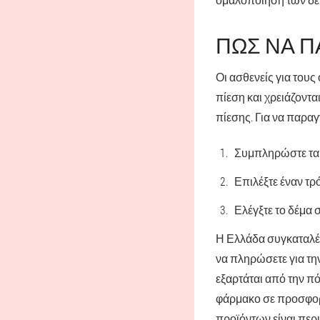
ΠΏΣ ΝΑ Π
Οι ασθενείς για του
πίεση και χρειάζοντα
πίεσης. Για να παραγ
Συμπληρώστε τα 
Επιλέξτε έναν τρ
Ελέγξτε το δέμα 
Η Ελλάδα συγκαταλέγ
να πληρώσετε για την
εξαρτάται από την πό
φάρμακο σε προσφορά.
προϊόντων είναι περ