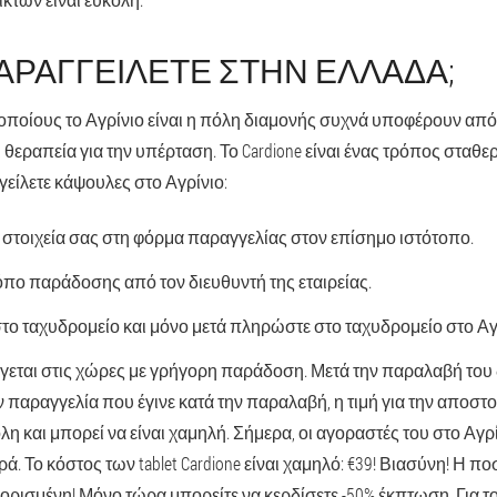
ΑΡΑΓΓΕΊΛΕΤΕ ΣΤΗΝ ΕΛΛΆΔΑ;
ς οποίους το Αγρίνιο είναι η πόλη διαμονής συχνά υποφέρουν απ
ι θεραπεία για την υπέρταση. Το Cardione είναι ένας τρόπος σταθ
γείλετε κάψουλες στο Αγρίνιο:
στοιχεία σας στη φόρμα παραγγελίας στον επίσημο ιστότοπο.
όπο παράδοσης από τον διευθυντή της εταιρείας.
στο ταχυδρομείο και μόνο μετά πληρώστε στο ταχυδρομείο στο Αγ
εται στις χώρες με γρήγορη παράδοση. Μετά την παραλαβή του 
 παραγγελία που έγινε κατά την παραλαβή, η τιμή για την αποστ
λη και μπορεί να είναι χαμηλή. Σήμερα, οι αγοραστές του στο Αγρ
 Το κόστος των tablet Cardione είναι χαμηλό: €39! Βιασύνη! Η π
ιορισμένη! Μόνο τώρα μπορείτε να κερδίσετε -50% έκπτωση. Για τ