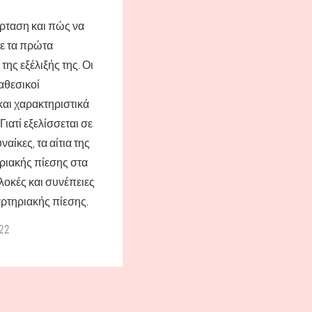
πέρταση και πώς να
ε τα πρώτα
ης εξέλιξής της. Οι
αθεσικοί
αι χαρακτηριστικά
ιατί εξελίσσεται σε
ναίκες, τα αίτια της
ριακής πίεσης στα
λοκές και συνέπειες
ρτηριακής πίεσης.
22