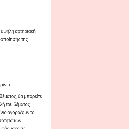
ό υψηλή αρτηριακή
εροποίησης της
ρίνιο.
δέματος, θα μπορείτε
ολή του δέματος
ίνιο αγοράζουν το
οσότητα των
ο φάρμακο σε