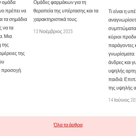
ν ομάδα
Ομάδες φαρμάκων για τη
όνο πρέπει να
θεραπεία της υπέρτασης και τα
Τι είναι η υ
αι τα σημάδια
χαρακτηριστικά τους.
αναγνωρίσετ
 να τα
συμπτώματα τ
13 Νοέμβριος 2025
α. Μια
κύριοι προδι
 της
παράγοντες κ
ομέρειες της
γνωρίσματα. Γ
ου
άνδρες και γυ
 προσοχή.
υψηλής αρτη
παιδιά. Επιπ
της υψηλής α
14 Ιούνιος 20
Όλα τα άρθρα