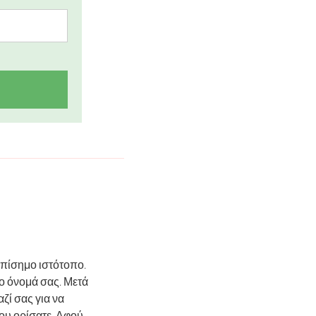
επίσημο ιστότοπο.
ο όνομά σας. Μετά
ζί σας για να
που ορίσατε. Αφού