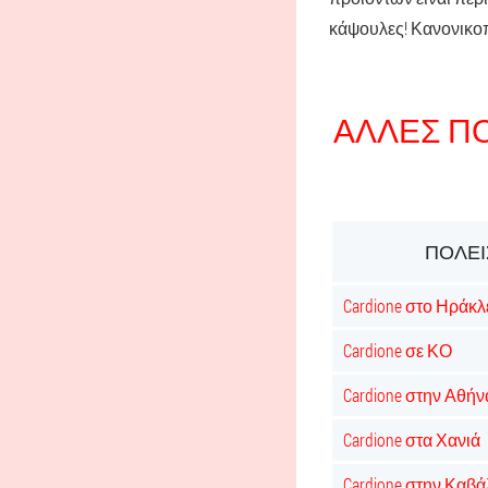
κάψουλες! Κανονικοπ
ΆΛΛΕΣ Π
ΠΌΛΕΙ
Cardione στο Ηράκλ
Cardione σε ΚΟ
Cardione στην Αθήν
Cardione στα Χανιά
Cardione στην Καβ