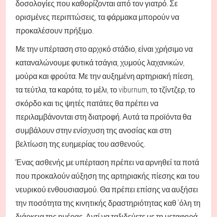
δοσολογίες που καθορίζονται από τον γιατρό. Σε
ορισμένες περιπτώσεις, τα φάρμακα μπορούν να
προκαλέσουν πρήξιμο.
Με την υπέρταση στο αρχικό στάδιο, είναι χρήσιμο να
καταναλώνουμε φυτικά τσάγια, χυμούς λαχανικών,
μούρα και φρούτα. Με την αυξημένη αρτηριακή πίεση,
τα τεύτλα, τα καρότα, το μέλι, το viburnum, το τζίντζερ, το
σκόρδο και τις ψητές πατάτες θα πρέπει να
περιλαμβάνονται στη διατροφή. Αυτά τα προϊόντα θα
συμβάλουν στην ενίσχυση της ανοσίας και στη
βελτίωση της ευημερίας του ασθενούς.
Ένας ασθενής με υπέρταση πρέπει να αρνηθεί τα ποτά
που προκαλούν αύξηση της αρτηριακής πίεσης και του
νευρικού ενθουσιασμού. Θα πρέπει επίσης να αυξήσει
την ποσότητα της κινητικής δραστηριότητας καθ 'όλη τη
διάρκεια της ημέρας. Αντί να ταξιδεύετε με τη μεταφορά,