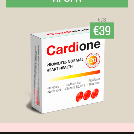
€78
€39