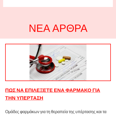
ΝΈΑ ΆΡΘΡΑ
ΠΏΣ ΝΑ ΕΠΙΛΈΞΕΤΕ ΈΝΑ ΦΆΡΜΑΚΟ ΓΙΑ
ΤΗΝ ΥΠΈΡΤΑΣΗ
Ομάδες φαρμάκων για τη θεραπεία της υπέρτασης και τα